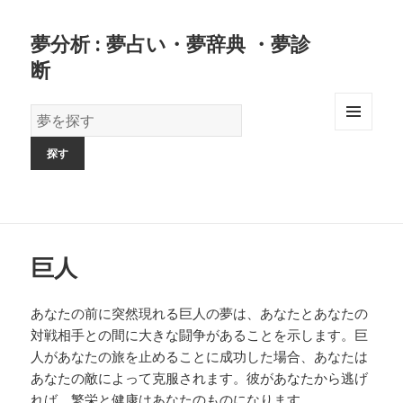
夢分析 : 夢占い・夢辞典 ・夢診
断
夢
の
MENU
AND
辞
WIDGETS
書
巨人
あなたの前に突然現れる巨人の夢は、あなたとあなたの
対戦相手との間に大きな闘争があることを示します。巨
人があなたの旅を止めることに成功した場合、あなたは
あなたの敵によって克服されます。彼があなたから逃げ
れば、繁栄と健康はあなたのものになります。