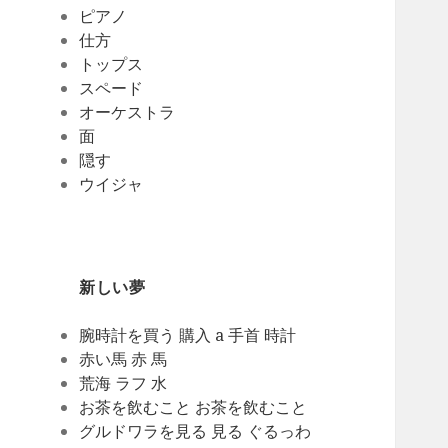
ピアノ
仕方
トップス
スペード
オーケストラ
面
隠す
ウイジャ
新しい夢
腕時計を買う 購入 a 手首 時計
赤い馬 赤 馬
荒海 ラフ 水
お茶を飲むこと お茶を飲むこと
グルドワラを見る 見る ぐるっわ