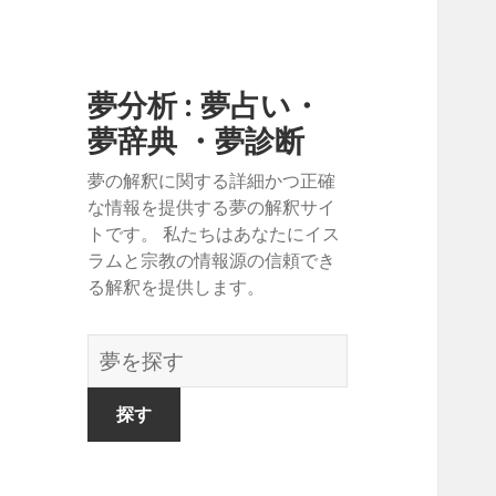
夢分析 : 夢占い・
夢辞典 ・夢診断
夢の解釈に関する詳細かつ正確
な情報を提供する夢の解釈サイ
トです。 私たちはあなたにイス
ラムと宗教の情報源の信頼でき
る解釈を提供します。
夢
の
辞
書