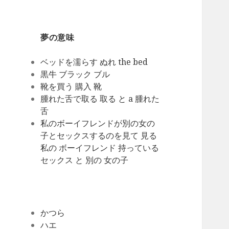
夢の意味
ベッドを濡らす ぬれ the bed
黒牛 ブラック ブル
靴を買う 購入 靴
腫れた舌で取る 取る と a 腫れた
舌
私のボーイフレンドが別の女の
子とセックスするのを見て 見る
私の ボーイフレンド 持っている
セックス と 別の 女の子
かつら
ハエ