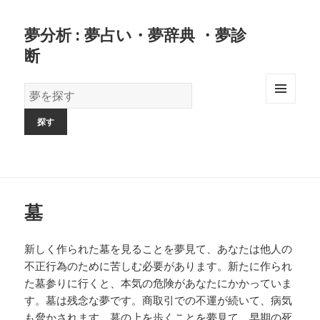
夢分析 : 夢占い・夢辞典 ・夢診
断
夢
の
MENU
AND
辞
WIDGETS
書
墓
新しく作られた墓を見ることを夢見て、あなたは他人の
不正行為のために苦しむ必要があります。新たに作られ
た墓参りに行くと、本気の危険があなたにかかっていま
す。墓は残念な夢です。商取引での不運が続いて、病気
も脅かされます。墓の上を歩くことを夢見て、早期の死