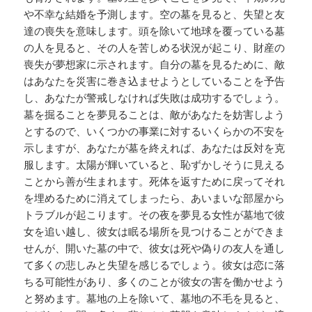
や不幸な結婚を予測します。空の墓を見ると、失望と友
達の喪失を意味します。頭を除いて地球を覆っている墓
の人を見ると、その人を苦しめる状況が起こり、財産の
喪失が夢想家に示されます。自分の墓を見るために、敵
はあなたを災害に巻き込ませようとしていることを予告
し、あなたが警戒しなければ失敗は成功するでしょう。
墓を掘ることを夢見ることは、敵があなたを妨害しよう
とするので、いくつかの事業に対するいくらかの不安を
示しますが、あなたが墓を終えれば、あなたは反対を克
服します。太陽が輝いていると、恥ずかしそうに見える
ことから善が生まれます。死体を返すために戻ってそれ
を埋めるために消えてしまったら、あいまいな部屋から
トラブルが起こります。その夜を夢見る女性が墓地で彼
女を追い越し、彼女は眠る場所を見つけることができま
せんが、開いた墓の中で、彼女は死や偽りの友人を通し
て多くの悲しみと失望を感じるでしょう。彼女は恋に落
ちる可能性があり、多くのことが彼女の害を働かせよう
と努めます。墓地の上を除いて、墓地の不毛を見ると、