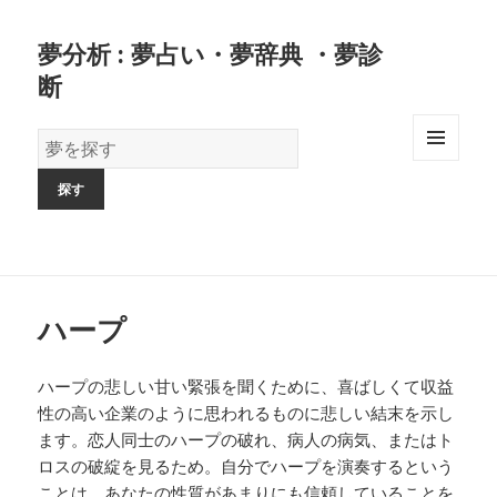
夢分析 : 夢占い・夢辞典 ・夢診
断
夢
の
MENU
AND
辞
WIDGETS
書
ハープ
ハープの悲しい甘い緊張を聞くために、喜ばしくて収益
性の高い企業のように思われるものに悲しい結末を示し
ます。恋人同士のハープの破れ、病人の病気、またはト
ロスの破綻を見るため。自分でハープを演奏するという
ことは、あなたの性質があまりにも信頼していることを