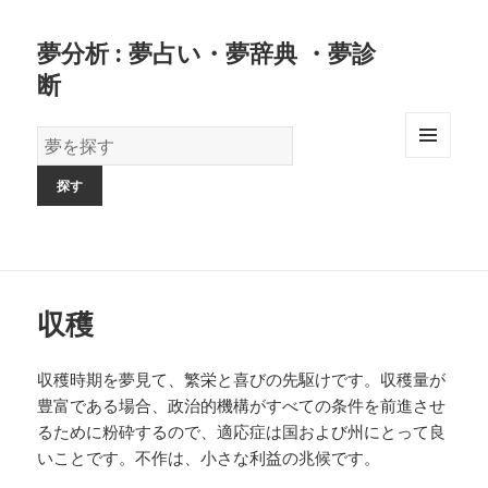
夢分析 : 夢占い・夢辞典 ・夢診
断
夢
の
MENU
AND
辞
WIDGETS
書
収穫
収穫時期を夢見て、繁栄と喜びの先駆けです。収穫量が
豊富である場合、政治的機構がすべての条件を前進させ
るために粉砕するので、適応症は国および州にとって良
いことです。不作は、小さな利益の兆候です。