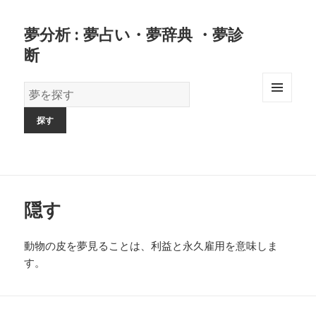
夢分析 : 夢占い・夢辞典 ・夢診
断
夢
の
MENU
AND
辞
WIDGETS
書
隠す
動物の皮を夢見ることは、利益と永久雇用を意味しま
す。