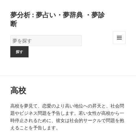
夢分析 : 夢占い・夢辞典 ・夢診
断
夢
の
MENU
AND
辞
WIDGETS
書
高校
高校を夢見て、恋愛のより高い地位への昇天と、社会問
題やビジネス問題を予告します。若い女性が高校から一
時停止されるために、彼女は社会的サークルで問題を抱
えることを予告します。