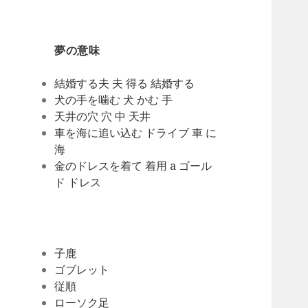
夢の意味
結婚する夫 夫 得る 結婚する
犬の手を噛む 犬 かむ 手
天井の穴 穴 中 天井
車を海に追い込む ドライブ 車 に
海
金のドレスを着て 着用 a ゴール
ド ドレス
子鹿
ゴブレット
従順
ローソク足