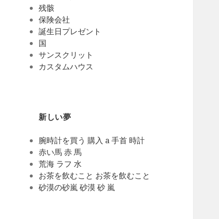
残骸
保険会社
誕生日プレゼント
国
サンスクリット
カスタムハウス
新しい夢
腕時計を買う 購入 a 手首 時計
赤い馬 赤 馬
荒海 ラフ 水
お茶を飲むこと お茶を飲むこと
砂漠の砂嵐 砂漠 砂 嵐