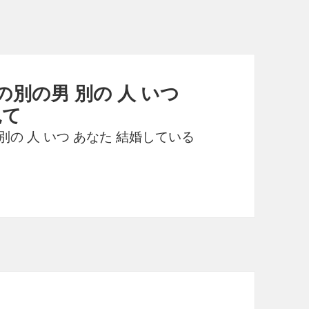
別の男 別の 人 いつ
見て
別の 人 いつ あなた 結婚している