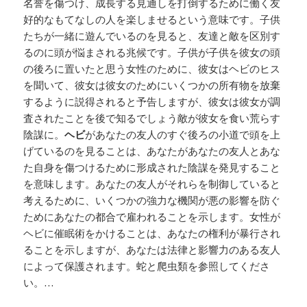
名誉を傷つけ、成長する見通しを打倒するために働く友
好的なもてなしの人を楽しませるという意味です。子供
たちが一緒に遊んでいるのを見ると、友達と敵を区別す
るのに頭が悩まされる兆候です。子供が子供を彼女の頭
の後ろに置いたと思う女性のために、彼女はヘビのヒス
を聞いて、彼女は彼女のためにいくつかの所有物を放棄
するように説得されると予告しますが、彼女は彼女が調
査されたことを後で知るでしょう敵が彼女を食い荒らす
陰謀に。
ヘビ
があなたの友人のすぐ後ろの小道で頭を上
げているのを見ることは、あなたがあなたの友人とあな
た自身を傷つけるために形成された陰謀を発見すること
を意味します。あなたの友人がそれらを制御していると
考えるために、いくつかの強力な機関が悪の影響を防ぐ
ためにあなたの都合で雇われることを示します。女性が
ヘビに催眠術をかけることは、あなたの権利が暴行され
ることを示しますが、あなたは法律と影響力のある友人
によって保護されます。蛇と爬虫類を参照してくださ
い。…