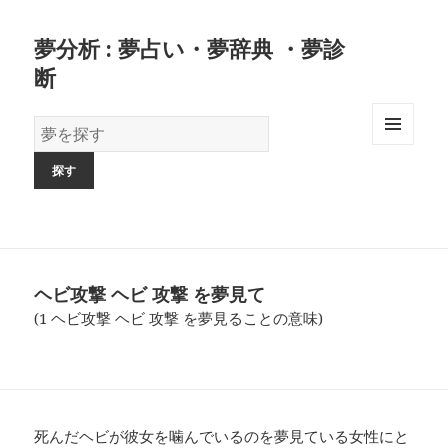
夢分析 : 夢占い・夢辞典 ・夢診
断
夢
の
MENU
AND
辞
WIDGETS
書
ヘビ攻撃 ヘビ 攻撃 を夢見て
(1 ヘビ攻撃 ヘビ 攻撃 を夢見ることの意味)
死んだヘビが彼女を噛んでいるのを夢見ている女性にと