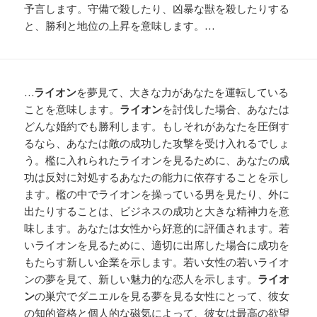
予言します。守備で殺したり、凶暴な獣を殺したりする
と、勝利と地位の上昇を意味します。…
…
ライオン
を夢見て、大きな力があなたを運転している
ことを意味します。
ライオン
を討伐した場合、あなたは
どんな婚約でも勝利します。もしそれがあなたを圧倒す
るなら、あなたは敵の成功した攻撃を受け入れるでしょ
う。檻に入れられたライオンを見るために、あなたの成
功は反対に対処するあなたの能力に依存することを示し
ます。檻の中でライオンを操っている男を見たり、外に
出たりすることは、ビジネスの成功と大きな精神力を意
味します。あなたは女性から好意的に評価されます。若
いライオンを見るために、適切に出席した場合に成功を
もたらす新しい企業を示します。若い女性の若いライオ
ンの夢を見て、新しい魅力的な恋人を示します。
ライオ
ン
の巣穴でダニエルを見る夢を見る女性にとって、彼女
の知的資格と個人的な磁気によって、彼女は最高の欲望