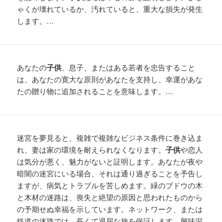
ゃくが壊れているか、汚れていると、重大な損失が発生
します。…
あなたの
子供
、息子、またはある若者を忠告すること
は、あなたの寛大な原則があなたを支持し、幸運があな
たの贈り物に追加されることを意味します。…
迷宮を夢見ると、複雑で複雑なビジネス条件に巻き込ま
れ、妻は家の環境を耐えられなくなります。
子供
や恋人
は気分が悪く、魅力がないと証明します。あなたが夜や
暗闇の迷宮にいる場合、それは通り過ぎることを予告し
ますが、病気とトラブルを苦しめます。緑のブドウの木
と木材の迷路は、喪失と絶望の原因と思われたものから
の予期せぬ幸福を示しています。ネットワーク、または
鉄道の迷路では、長くて退屈な旅を保証します。興味深