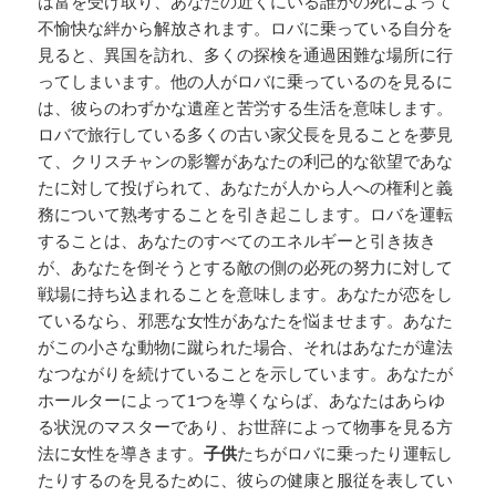
は富を受け取り、あなたの近くにいる誰かの死によって
不愉快な絆から解放されます。ロバに乗っている自分を
見ると、異国を訪れ、多くの探検を通過困難な場所に行
ってしまいます。他の人がロバに乗っているのを見るに
は、彼らのわずかな遺産と苦労する生活を意味します。
ロバで旅行している多くの古い家父長を見ることを夢見
て、クリスチャンの影響があなたの利己的な欲望であな
たに対して投げられて、あなたが人から人への権利と義
務について熟考することを引き起こします。ロバを運転
することは、あなたのすべてのエネルギーと引き抜き
が、あなたを倒そうとする敵の側の必死の努力に対して
戦場に持ち込まれることを意味します。あなたが恋をし
ているなら、邪悪な女性があなたを悩ませます。あなた
がこの小さな動物に蹴られた場合、それはあなたが違法
なつながりを続けていることを示しています。あなたが
ホールターによって1つを導くならば、あなたはあらゆ
る状況のマスターであり、お世辞によって物事を見る方
法に女性を導きます。
子供
たちがロバに乗ったり運転し
たりするのを見るために、彼らの健康と服従を表してい