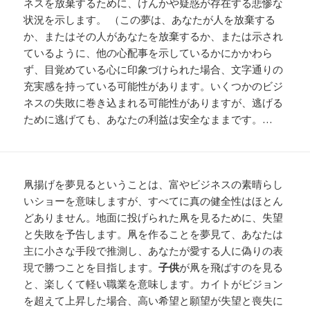
ネスを放棄するために、けんかや疑惑が存在する悲惨な
状況を示します。 （この夢は、あなたが人を放棄する
か、またはその人があなたを放棄するか、または示され
ているように、他の心配事を示しているかにかかわら
ず、目覚めている心に印象づけられた場合、文字通りの
充実感を持っている可能性があります。いくつかのビジ
ネスの失敗に巻き込まれる可能性がありますが、逃げる
ために逃げても、あなたの利益は安全なままです。…
凧揚げを夢見るということは、富やビジネスの素晴らし
いショーを意味しますが、すべてに真の健全性はほとん
どありません。地面に投げられた凧を見るために、失望
と失敗を予告します。凧を作ることを夢見て、あなたは
主に小さな手段で推測し、あなたが愛する人に偽りの表
現で勝つことを目指します。
子供
が凧を飛ばすのを見る
と、楽しくて軽い職業を意味します。カイトがビジョン
を超えて上昇した場合、高い希望と願望が失望と喪失に