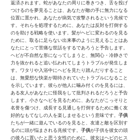
返済されます。蛇があなたの周りに巻きつき、舌を投げ
つけるのを夢見ることは、あなたが敵の手に無力になる
位置に置かれ、あなたが病気で攻撃されるという兆候で
す。それらを処理するために、あなたは反対を打倒する
のを助ける戦略を使います。髪がヘビに変わるのを見る
ために、取るに足らない出来事のように見えることはあ
なたにとって苦痛な世話をするであろうと予告します。
ヘビが不自然な形になってしまうと、無関心・冷静さで
力を抜かれると追い払われてしまうトラブルが発生しま
す。ワタリや入浴中にヘビを見たり踏んだりすること
は、無愛想な快楽が期待されていたトラブルになること
を示しています。彼らが他人に噛み付くのを見るには、
ある友人があなたに怪我をして批判されるだろうと予告
します。小さなヘビを見るために、あなたがこっそりと
名誉を傷つけ、成長する見通しを打倒するために働く友
好的なもてなしの人を楽しませるという意味です。
子供
たちが一緒に遊んでいるのを見ると、友達と敵を区別す
るのに頭が悩まされる兆候です。
子供
が子供を彼女の頭
の後ろに置いたと思う女性のために、彼女はヘビのヒス