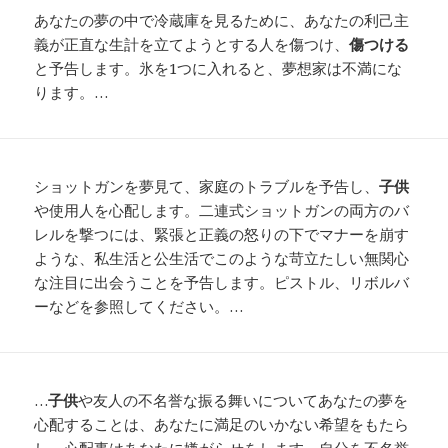
あなたの夢の中で冷蔵庫を見るために、あなたの利己主
義が正直な生計を立てようとする人を傷つけ、
傷つける
と予告します。氷を1つに入れると、夢想家は不満にな
ります。…
ショットガンを夢見て、家庭のトラブルを予告し、
子供
や使用人を心配します。二連式ショットガンの両方のバ
レルを撃つには、緊張と正義の怒りの下でマナーを崩す
ような、私生活と公生活でこのような苛立たしい無関心
な注目に出会うことを予告します。ピストル、リボルバ
ーなどを参照してください。…
…
子供
や友人の不名誉な振る舞いについてあなたの夢を
心配することは、あなたに満足のいかない希望をもたら
し、心配事はあなたに嫌がらせをします。自分を不名誉