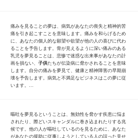
痛みを見ることの夢は、病気があなたの喪失と精神的苦
痛を引き起こすことを意味します。痛みを和らげるため
に、あなたの個人的な願望や欲望が他の人の喜びに代わ
ることを予告します。骨が見えるように深い痛みのある
乳児を夢見ることは、悲惨で迷惑な出来事があなたの計
画を損ない、
子供
たちが伝染病に脅かされることを意味
します。自分の痛みを夢見て、健康と精神障害の早期崩
壊を予告します。病気と不満足なビジネスはこの夢に従
います。…
嘔吐を夢見るということは、無効性を脅かす疾患に悩ま
されたり、際どいスキャンダルに巻き込まれたりする兆
候です。他の人が嘔吐しているのを見るために、あなた
があなたの援助に従事しようとしている人の誤った見せ