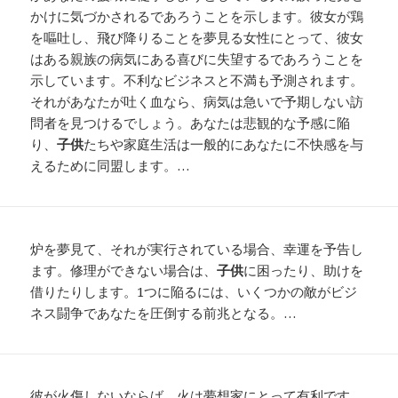
かけに気づかされるであろうことを示します。彼女が鶏
を嘔吐し、飛び降りることを夢見る女性にとって、彼女
はある親族の病気にある喜びに失望するであろうことを
示しています。不利なビジネスと不満も予測されます。
それがあなたが吐く血なら、病気は急いで予期しない訪
問者を見つけるでしょう。あなたは悲観的な予感に陥
り、
子供
たちや家庭生活は一般的にあなたに不快感を与
えるために同盟します。…
炉を夢見て、それが実行されている場合、幸運を予告し
ます。修理ができない場合は、
子供
に困ったり、助けを
借りたりします。1つに陥るには、いくつかの敵がビジ
ネス闘争であなたを圧倒する前兆となる。…
彼が火傷しないならば、火は夢想家にとって有利です。