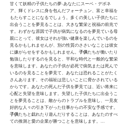
甘くて妖精の子供たちの夢-あなたにスーベ・デボネ
ア、輝くドレスに身を包んだフォーチュン、富と幸福を
もたらすことになるでしょう。多くの美しい子供たちに
出会うことを夢見ることは、大きな繁栄と祝福の前兆で
す。わずかな原因で子供が病気になるのを夢見ている母
親にとって、彼女はそれが強い健康を楽しんでいるのを
見るかもしれませんが、別の性質のささいなことは彼女
に嫌がらせをするかもしれません。
子供
たちが働いたり
勉強したりするのを見ると、平和な時代と一般的な繁栄
を意味します。あなたの子供が必死で病気または死んで
いるのを見ることを夢見て、あなたは恐れることがたく
さんあります、その福祉は悲しいことに脅かされている
からです。あなたの死んだ子供を夢見ては、近い将来に
心配と失望を意味します。失望した子供たちに出会うこ
とを夢見ることは、敵からのトラブルを意味し、一見友
好的な人々の引き下がった仕事からの不安な予感です。
子供
たちと戯れたり遊んだりすることは、あなたのすべ
ての推測と愛の企業が勝つことを意味します。…