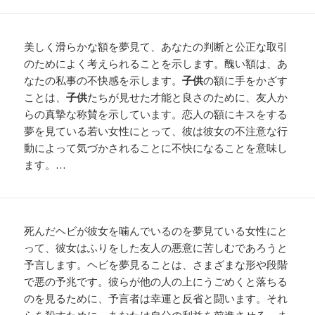
美しく滑らかな額を夢見て、あなたの判断と公正な取引
のためによく考えられることを示します。醜い額は、あ
なたの私事の不快感を示します。
子供
の額に手をかざす
ことは、
子供
たちが見せた才能と良さのために、友人か
らの真摯な称賛を示しています。恋人の額にキスをする
夢を見ている若い女性にとって、彼は彼女の不注意な行
動によって気づかされることに不快になることを意味し
ます。…
死んだヘビが彼女を噛んでいるのを夢見ている女性にと
って、彼女はふりをした友人の悪意に苦しむであろうと
予言します。ヘビを夢見ることは、さまざまな形や段階
で悪の予兆です。彼らが他の人の上にうごめくと落ちる
のを見るために、予言者は幸運と反省と闘います。それ