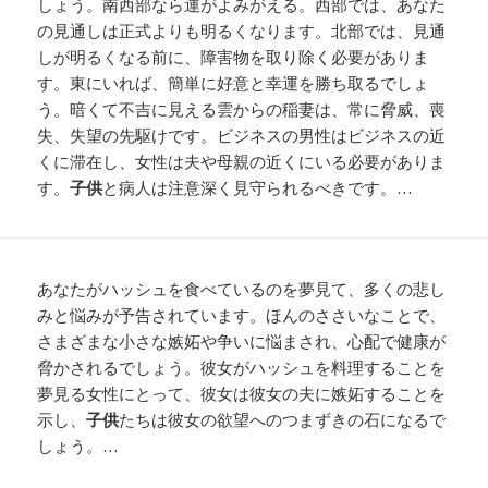
しょう。南西部なら運がよみがえる。西部では、あなた
の見通しは正式よりも明るくなります。北部では、見通
しが明るくなる前に、障害物を取り除く必要がありま
す。東にいれば、簡単に好意と幸運を勝ち取るでしょ
う。暗くて不吉に見える雲からの稲妻は、常に脅威、喪
失、失望の先駆けです。ビジネスの男性はビジネスの近
くに滞在し、女性は夫や母親の近くにいる必要がありま
す。
子供
と病人は注意深く見守られるべきです。…
あなたがハッシュを食べているのを夢見て、多くの悲し
みと悩みが予告されています。ほんのささいなことで、
さまざまな小さな嫉妬や争いに悩まされ、心配で健康が
脅かされるでしょう。彼女がハッシュを料理することを
夢見る女性にとって、彼女は彼女の夫に嫉妬することを
示し、
子供
たちは彼女の欲望へのつまずきの石になるで
しょう。…