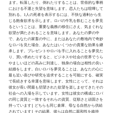
ます。転落したり、倒れたりすることは、世俗的な事柄
における不運と失望を意味します。恋人たちは喧嘩して
別れる。1人の死者を表示するには、不快な過剰から生
じる飽食欲求を示します。ロバの牛乳を飲むことを夢見
るということは、重要な義務の移住にさえ、気まぐれな
欲望が満たされることを意味します。あなたの夢の中
で、あなたの家畜の中に、またはあなたの敷地内で奇妙
なロバを見た場合、あなたはいくつかの貴重な効果を継
承します。プレゼントやロバを手に入れることを夢見た
り、買い求めたりすると、ビジネスや社会の世界でうら
やましいほどの高みに到達し、独身の場合は相性の良い
結婚をします。白いロバを夢見ることは、あなたの心に
最も近い喜びや研究を追求することを可能にする、確実
で長続きする幸運を意味します。女性にとって、それは
彼女が長い間最も切望された欲望を楽しませてきたその
社会への入場を示しています。女性は彼女の構成にロバ
の同じ資質と一致するそれらの資質、従順さと頑固さを
持っています| どちらも同じ倉庫、母なる自然から供給
されています| その結果、彼らは自然に親和性を維持