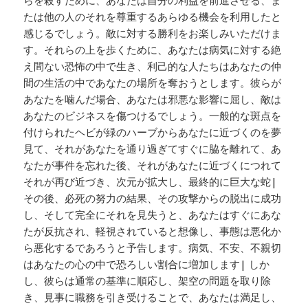
らを殺すために、あなたは自分の利益を前進させる、ま
たは他の人のそれを尊重するあらゆる機会を利用したと
感じるでしょう。敵に対する勝利をお楽しみいただけま
す。それらの上を歩くために、あなたは病気に対する絶
え間ない恐怖の中で生き、利己的な人たちはあなたの仲
間の生活の中であなたの場所を奪おうとします。彼らが
あなたを噛んだ場合、あなたは邪悪な影響に屈し、敵は
あなたのビジネスを傷つけるでしょう。一般的な斑点を
付けられたヘビが緑のハーブからあなたに近づくのを夢
見て、それがあなたを通り過ぎてすぐに脇を離れて、あ
なたが事件を忘れた後、それがあなたに近づくにつれて
それが再び近づき、次元が拡大し、最終的に巨大な蛇|
その後、必死の努力の結果、その攻撃からの脱出に成功
し、そして完全にそれを見失うと、あなたはすぐにあな
たが反抗され、軽視されていると想像し、事態は悪化か
ら悪化するであろうと予告します。病気、不安、不親切
はあなたの心の中で恐ろしい割合に増加します| しか
し、彼らは通常の基準に順応し、架空の問題を取り除
き、見事に職務を引き受けることで、あなたは満足し、