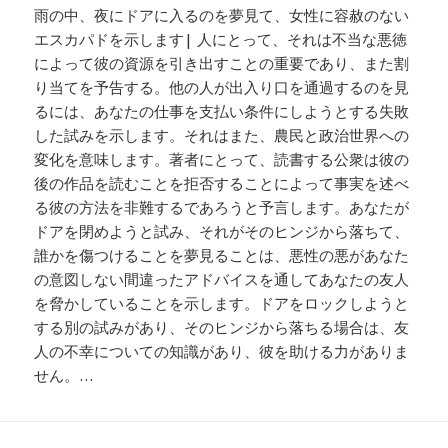
雨の中、夜にドアに入るのを夢見て、女性に容赦のない
エスカパドを示します| 人にとって、それは不当な悪徳
によって彼の資源を引き出すことの重要であり、また割
り当てを予告する。他の人が出入り口を通過するのを見
るには、あなたの仕事を支払い条件にしようとする失敗
した試みを示します。それはまた、農民と政治世界への
変化を意味します。著者にとって、読書する公衆は彼の
後の作品を読むことを拒否することによって事実を述べ
る彼の方法を非難するであろうと予言します。あなたが
ドアを閉めようと試み、それがそのヒンジから落ちて、
誰かを傷つけることを夢見ることは、悪性の悪があなた
の意図しない間違ったアドバイスを通してあなたの友人
を脅かしていることを示します。ドアをロックしようと
する別の試みがあり、そのヒンジから落ちる場合は、友
人の不幸についての知識があり、彼を助ける力がありま
せん。…