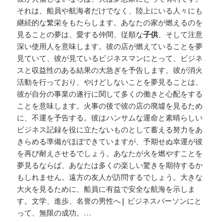
それは、船員や航海者だけでなく、陸上にいる人々にも
継続的な繁栄をもたらします。あなたの家が燃えるのを
見ることの夢は、愛する仲間、従順な
子供
、そして注意
深い使用人を意味します。彼の店が燃えていることを夢
見ていて、彼が見ているビジネスマンにとって、ビジネ
スと収益性のある結果の大急ぎを予告します。彼が消火
活動を行っており、やけどしないことを夢見ることは、
彼が自分の事業の遂行に関して多くの働きと心配をする
ことを意味します。火事の後で彼の店の廃墟を見るため
に、不運を予告する。彼はハンサムな運命と素晴らしい
ビジネス記録を役に立たないものとして蓄える努力をあ
きらめる準備がほぼできていますが、予期せぬ幸運が彼
を再び耐えさせるでしょう。あなたが火を燃やすことを
夢見るならば、あなたは多くの楽しい驚きを期待するか
もしれません。遠方の友人が訪問するでしょう。大きな
大火を見るために、船員に有益で安全な航海を示しま
す。文学、進歩、名誉の男性へ| ビジネスパーソンにと
って、無限の成功。…