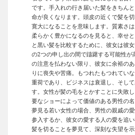
です。手入れの行き届いた髪をきちんと
命が良くなります。頭皮の近くで髪を切
寛大になることを意味します。質素さは
柔らかく豊かになるのを見ると、幸せと
と黒い髪を比較するために、彼女は彼女
の2つの申し出の間で躊躇する可能性が
の注意を払わない限り、彼女に余裕のあ
りに喪失や苦痛。もつれたもつれていな
重荷であり、ビジネスは衰退し、そして
す。女性が髪の毛をとかすことに失敗し
要なショーによって価値のある男性の名
夢見る若い女性の場合、男性の親戚の愛
参入するか、彼女の愛する人の愛を追い
髪を切ることを夢見て、深刻な失望を示