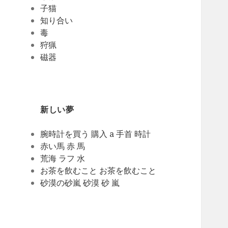
子猫
知り合い
毒
狩猟
磁器
新しい夢
腕時計を買う 購入 a 手首 時計
赤い馬 赤 馬
荒海 ラフ 水
お茶を飲むこと お茶を飲むこと
砂漠の砂嵐 砂漠 砂 嵐