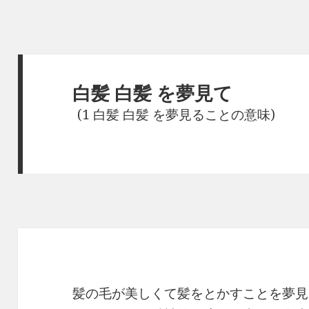
白髪 白髪 を夢見て
(1 白髪 白髪 を夢見ることの意味)
髪の毛が美しくて髪をとかすことを夢見