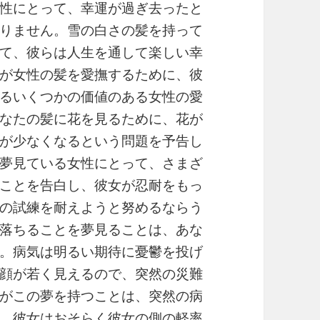
性にとって、幸運が過ぎ去ったと
りません。雪の白さの髪を持って
て、彼らは人生を通して楽しい幸
が女性の髪を愛撫するために、彼
るいくつかの価値のある女性の愛
なたの髪に花を見るために、花が
が少なくなるという問題を予告し
夢見ている女性にとって、さまざ
ことを告白し、彼女が忍耐をもっ
の試練を耐えようと努めるならう
落ちることを夢見ることは、あな
。病気は明るい期待に憂鬱を投げ
顔が若く見えるので、突然の災難
がこの夢を持つことは、突然の病
。彼女はおそらく彼女の側の軽率