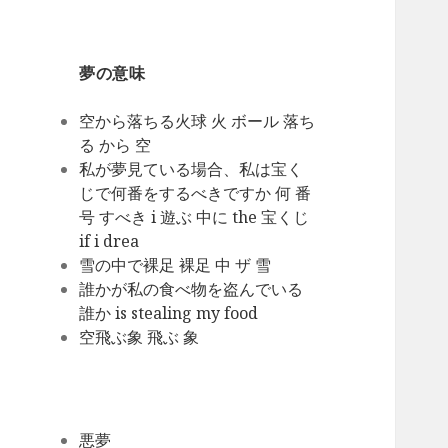
夢の意味
空から落ちる火球 火 ボール 落ち
る から 空
私が夢見ている場合、私は宝く
じで何番をするべきですか 何 番
号 すべき i 遊ぶ 中に the 宝くじ
if i drea
雪の中で裸足 裸足 中 ザ 雪
誰かが私の食べ物を盗んでいる
誰か is stealing my food
空飛ぶ象 飛ぶ 象
悪夢