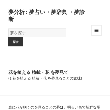
夢分析 : 夢占い・夢辞典 ・夢診
断
夢
の
MENU
AND
辞
WIDGETS
書
花を植える 植栽・花 を夢見て
(1 花を植える 植栽・花 を夢見ることの意味)
庭に花が咲くのを見ることの夢は、明るい色で新鮮な場