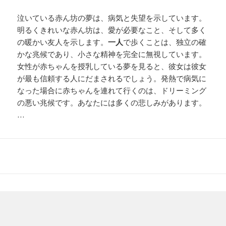
泣いている赤ん坊の夢は、病気と失望を示しています。
明るくきれいな赤ん坊は、愛が必要なこと、そして多く
の暖かい友人を示します。
一人
で歩くことは、独立の確
かな兆候であり、小さな精神を完全に無視しています。
女性が赤ちゃんを授乳している夢を見ると、彼女は彼女
が最も信頼する人にだまされるでしょう。発熱で病気に
なった場合に赤ちゃんを連れて行くのは、ドリーミング
の悪い兆候です。あなたには多くの悲しみがあります。
…