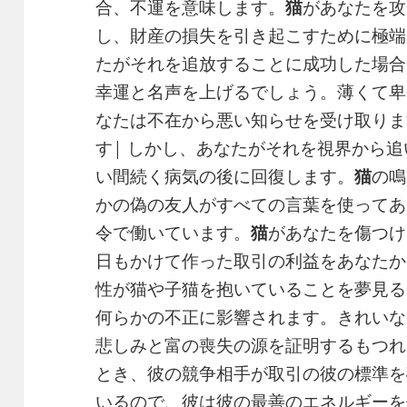
合、不運を意味します。
猫
があなたを攻
し、財産の損失を引き起こすために極端
たがそれを追放することに成功した場合
幸運と名声を上げるでしょう。薄くて卑
なたは不在から悪い知らせを受け取りま
す| しかし、あなたがそれを視界から
い間続く病気の後に回復します。
猫
の鳴
かの偽の友人がすべての言葉を使ってあ
令で働いています。
猫
があなたを傷つけ
日もかけて作った取引の利益をあなたか
性が猫や子猫を抱いていることを夢見る
何らかの不正に影響されます。きれいな
悲しみと富の喪失の源を証明するもつれ
とき、彼の競争相手が取引の彼の標準を
いるので、彼は彼の最善のエネルギーを