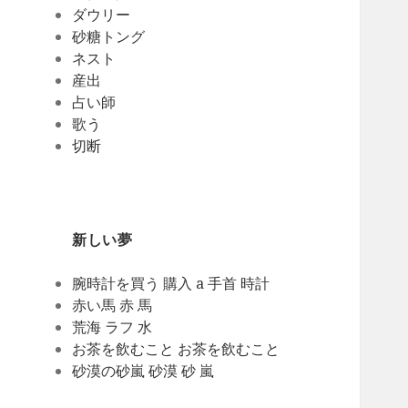
ダウリー
砂糖トング
ネスト
産出
占い師
歌う
切断
新しい夢
腕時計を買う 購入 a 手首 時計
赤い馬 赤 馬
荒海 ラフ 水
お茶を飲むこと お茶を飲むこと
砂漠の砂嵐 砂漠 砂 嵐