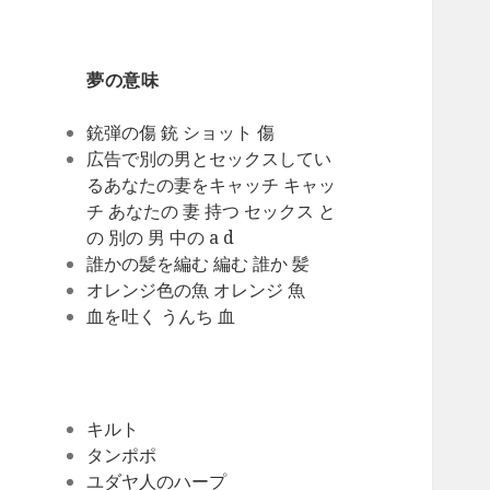
夢の意味
銃弾の傷 銃 ショット 傷
広告で別の男とセックスしてい
るあなたの妻をキャッチ キャッ
チ あなたの 妻 持つ セックス と
の 別の 男 中の a d
誰かの髪を編む 編む 誰か 髪
オレンジ色の魚 オレンジ 魚
血を吐く うんち 血
キルト
タンポポ
ユダヤ人のハープ