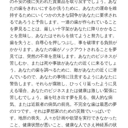
の不安の後に失われた貴重品を取り戻すでしょう。あな
たの歯をきれいにするか洗うために、あなたの運命を維
持するためにいくつかの大きな闘争があなたに要求され
るであろうと予告します。一連の歯が作られていること
を夢見ることは、厳しい十字架があなたに降りかかるこ
とを意味し、あなたはそれらを捨てようと努力します。
歯を失うと、自尊心を押しつぶし、事を破壊する負担が
かかります。あなたの歯がノックアウトされることを夢
見ては、突然の不幸を意味します。あなたのビジネスが
苦しむか、または死や事故があなたの近くに来るでしょ
う。あなたの歯を調べるために、敵があなたの近くに潜
んでいるので、あなたの事情に注意するようにあなたに
警告します。それらが腐敗し、ひっくり返ったように見
える場合、あなたのビジネスまたは健康は激しい緊張に
苦しむでしょう。歯を吐き出す夢を見る、個人的な病
気、または近親者の病気の前兆。不完全な歯は最悪の夢
の1つです。それは夢想家のための災難でいっぱいで
す。地所の喪失、人々が計画や欲望を実行できなかった
こと、健康状態が悪いこと、健康な人でさえ神経系の状