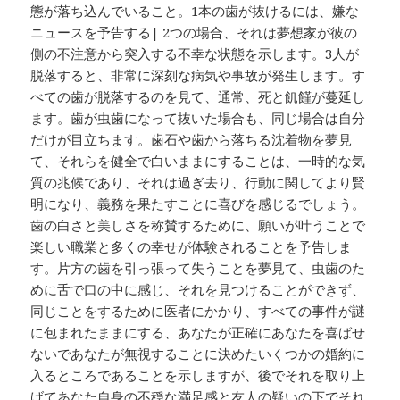
態が落ち込んでいること。1本の歯が抜けるには、嫌な
ニュースを予告する| 2つの場合、それは夢想家が彼の
側の不注意から突入する不幸な状態を示します。3人が
脱落すると、非常に深刻な病気や事故が発生します。す
べての歯が脱落するのを見て、通常、死と飢饉が蔓延し
ます。歯が虫歯になって抜いた場合も、同じ場合は自分
だけが目立ちます。歯石や歯から落ちる沈着物を夢見
て、それらを健全で白いままにすることは、一時的な気
質の兆候であり、それは過ぎ去り、行動に関してより賢
明になり、義務を果たすことに喜びを感じるでしょう。
歯の白さと美しさを称賛するために、願いが叶うことで
楽しい職業と多くの幸せが体験されることを予告しま
す。片方の歯を引っ張って失うことを夢見て、虫歯のた
めに舌で口の中に感じ、それを見つけることができず、
同じことをするために医者にかかり、すべての事件が謎
に包まれたままにする、あなたが正確にあなたを喜ばせ
ないであなたが無視することに決めたいくつかの婚約に
入るところであることを示しますが、後でそれを取り上
げてあなた自身の不穏な満足感と友人の疑いの下でそれ