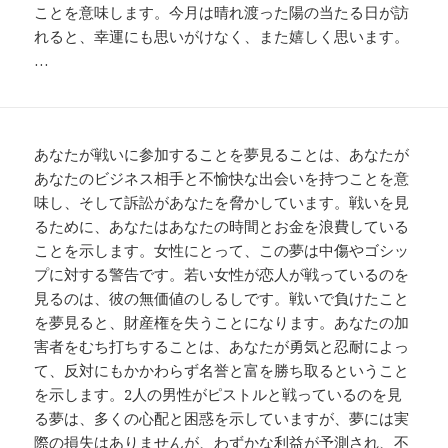
ことを意味します。今月は晴れ渡った陽の当たる日が訪
れると、幸運にも思いがけなく、また嬉しく思います。
…
あなたが戦いに参加することを夢見ることは、あなたが
あなたのビジネス相手と不愉快な出会いを持つことを意
味し、そして訴訟があなたを脅かしています。戦いを見
るために、あなたはあなたの時間とお金を浪費している
ことを示します。女性にとって、この夢は中傷やゴシッ
プに対する警告です。若い女性が恋人が戦っているのを
見るのは、彼の無価値のしるしです。戦いで負けたこと
を夢見ると、財産権を失うことになります。あなたの加
害者をむち打ちすることは、あなたが勇気と忍耐によっ
て、反対にもかかわらず名誉と富を勝ち取るということ
を示します。2人の男性がピストルと戦っているのを見
る夢は、多くの心配と困惑を示していますが、夢には実
際の損失はありませんが、わずかな利益が予測され、不