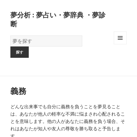
夢分析 : 夢占い・夢辞典 ・夢診
断
夢
の
MENU
AND
辞
WIDGETS
書
義務
どんな出来事でも自分に義務を負うことを夢見ること
は、あなたが他人の軽率な不満に悩まされ心配されるこ
とを意味します。他の人があなたに義務を負う場合、そ
れはあなたが知人や友人の尊敬を勝ち取ると予告しま
す。