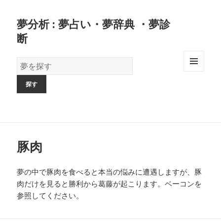
夢分析 : 夢占い・夢辞典 ・夢診
断
夢
の
MENU
AND
辞
WIDGETS
書
豚肉
夢の中で豚肉を食べると本当の悩みに遭遇しますが、豚
肉だけを見ると勝利から葛藤が起こります。ベーコンを
参照してください。