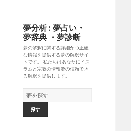
夢分析 : 夢占い・
夢辞典 ・夢診断
夢の解釈に関する詳細かつ正確
な情報を提供する夢の解釈サイ
トです。 私たちはあなたにイス
ラムと宗教の情報源の信頼でき
る解釈を提供します。
夢
の
辞
書