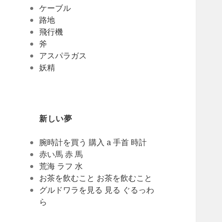
ケーブル
路地
飛行機
斧
アスパラガス
妖精
新しい夢
腕時計を買う 購入 a 手首 時計
赤い馬 赤 馬
荒海 ラフ 水
お茶を飲むこと お茶を飲むこと
グルドワラを見る 見る ぐるっわ
ら