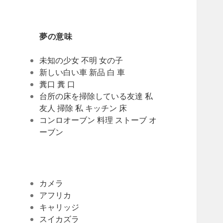
夢の意味
未知の少女 不明 女の子
新しい白い車 新品 白 車
糞口 糞 口
台所の床を掃除している友達 私
友人 掃除 私 キッチン 床
コンロオーブン 料理 ストーブ オ
ーブン
カメラ
アフリカ
キャリッジ
スイカズラ