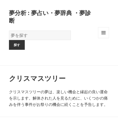
夢分析 : 夢占い・夢辞典 ・夢診
断
夢
の
MENU
AND
辞
WIDGETS
書
クリスマスツリー
クリスマスツリーの夢は、楽しい機会と縁起の良い運命
を示します。解体された人を見るために、いくつかの痛
みを伴う事件がお祭りの機会に続くことを予告します。