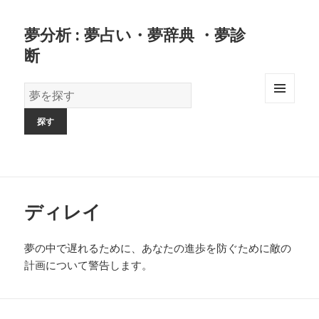
夢分析 : 夢占い・夢辞典 ・夢診
断
夢
の
MENU
AND
辞
WIDGETS
書
ディレイ
夢の中で遅れるために、あなたの進歩を防ぐために敵の
計画について警告します。