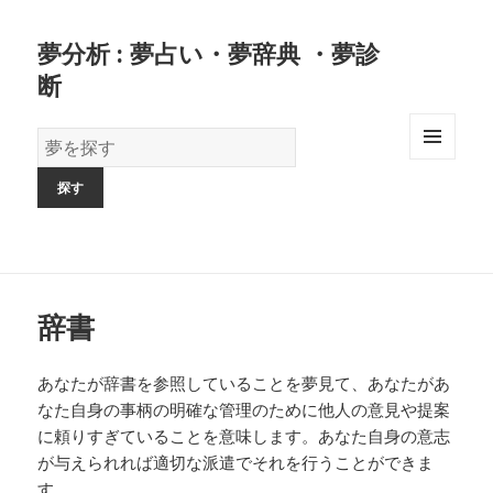
夢分析 : 夢占い・夢辞典 ・夢診
断
夢
の
MENU
AND
辞
WIDGETS
書
辞書
あなたが辞書を参照していることを夢見て、あなたがあ
なた自身の事柄の明確な管理のために他人の意見や提案
に頼りすぎていることを意味します。あなた自身の意志
が与えられれば適切な派遣でそれを行うことができま
す。